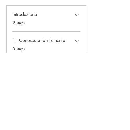
Introduzione
.
2 steps
1 - Conoscere lo strumento
.
3 steps
Load more
Price
€17.90
Join