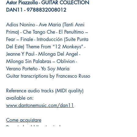
Astor Piazzolla - GUITAR COLLECTION
DAN11 - 9788832008012
Adios Nonino - Ave Maria (Tanti Anni
Prima) - Che Tango Che - El Penultimo –
Fear – Finale - Introducción (Suite Punta
Del Este) Theme From “12 Monkeys” -
Jeanne Y Paul - Milonga Del Angel -
Milonga Sin Palabras – Oblivion -
Verano Porteño - Yo Soy Maria
Guitar transcriptions by Francesco Russo
Reference audio tracks (MIDI quality)
available on:
www.dantonemusic.com/dan11
Come acquistare
Prezzi al pubblico Iva inclusa
Distribuzione esclusiva Volonté & Co