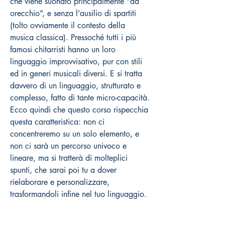
che viene suonato principalmente “ad
orecchio”, e senza l’ausilio di spartiti
(tolto ovviamente il contesto della
musica classica). Pressoché tutti i più
famosi chitarristi hanno un loro
linguaggio improvvisativo, pur con stili
ed in generi musicali diversi. E si tratta
davvero di un linguaggio, strutturato e
complesso, fatto di tante micro-capacità.
Ecco quindi che questo corso rispecchia
questa caratteristica: non ci
concentreremo su un solo elemento, e
non ci sarà un percorso univoco e
lineare, ma si tratterà di molteplici
spunti, che sarai poi tu a dover
rielaborare e personalizzare,
trasformandoli infine nel tuo linguaggio.
Queste sfaccettature
dell’improvvisazione passano attraverso