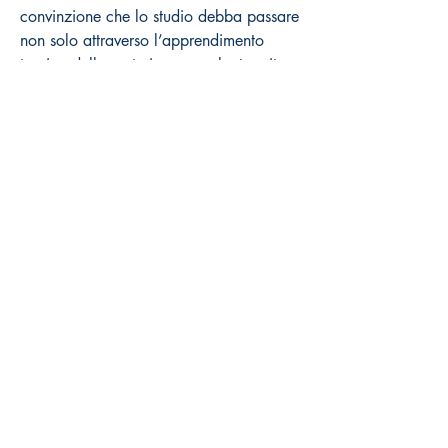
convinzione che lo studio debba passare
non solo attraverso l’apprendimento
teorico della materia ma anche tramite
la concretezza della sua realizzazione.
In Appendice una raccolta di
esercitazioni armoniche da cantare,
un’altra di melodie da armonizzare ed
una essenziale bibliografia per ulteriori
approfondimenti.
Come acquistare
Prezzi al pubblico Iva inclusa
Distribuzione esclusiva Volonté & Co
(
www.volonte-co.com
)
Dettagli:
N° Cat: DAN133
ISBN: 9791281535329