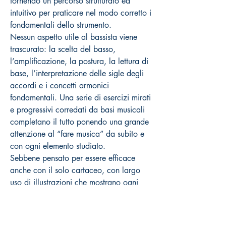
fornendo un percorso strutturato ed
intuitivo per praticare nel modo corretto i
fondamentali dello strumento.
Nessun aspetto utile al bassista viene
trascurato: la scelta del basso,
l’amplificazione, la postura, la lettura di
base, l’interpretazione delle sigle degli
accordi e i concetti armonici
fondamentali. Una serie di esercizi mirati
e progressivi corredati da basi musicali
completano il tutto ponendo una grande
attenzione al “fare musica” da subito e
con ogni elemento studiato.
Sebbene pensato per essere efficace
anche con il solo cartaceo, con largo
uso di illustrazioni che mostrano ogni
dettaglio dell’impostazione e della
tecnica, il libro è corredato da video
online nei quali tutto viene ulteriormente