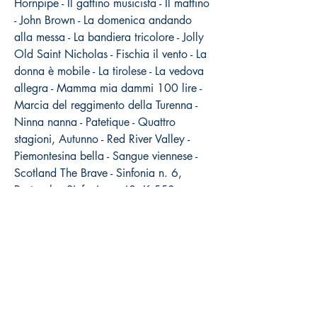
Hornpipe - Il gattino musicista - Il mattino
- John Brown - La domenica andando
alla messa - La bandiera tricolore - Jolly
Old Saint Nicholas - Fischia il vento - La
donna è mobile - La tirolese - La vedova
allegra - Mamma mia dammi 100 lire -
Marcia del reggimento della Turenna -
Ninna nanna - Patetique - Quattro
stagioni, Autunno - Red River Valley -
Piemontesina bella - Sangue viennese -
Scotland The Brave - Sinfonia n. 6,
Pastorale - Sinfonia n. 40, K 550 -
Sinfonia n. 9, dal nuovo mondo - Sonata
K 331 - The Battle Of Jerico - The first
Noël - Tom Dooley - Valzer lento - Vent
fin.
Come acquistare