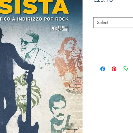
Authors
*
Select
Dettagli:
N° Cat: MB832
ISBN: 978886388
Pag: 264
Dim: mm. 225x305
Audio On Line