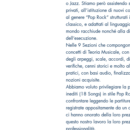
o Jazz. Stiamo però assistendo s
privati, all’istituzione di nuovi 
al genere “Pop Rock” strutturati
classico, e adattati al linguaggio 
mondo racchiude nonché alla dif
dell’esecuzione.
Nelle 9 Sezioni che compongono
concetti di Teoria Musicale, con
degli arpeggi, scale, accordi, d
verifiche, cenni storici e molto a
pratici, con basi audio, finalizzat
nozioni acquisite.
Abbiamo voluto privilegiare la 
inediti (18 Songs) in stile Pop R
confrontare leggendo le partitur
registrate appositamente da un o
ci hanno onorato della loro pr
questo nostro lavoro la loro prez
professionalità.