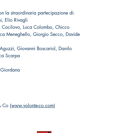
on la straordinaria partecipazione di:
, Elio Rivagli
io Cocilovo, Luca Colombo, Chicco
Luca Meneghello, Giorgio Secco, Davide
 Aguzzi, Giovanni Boscariol, Danilo
ca Scarpa
o Giordana
& Co (
www.volonte-co.com
)