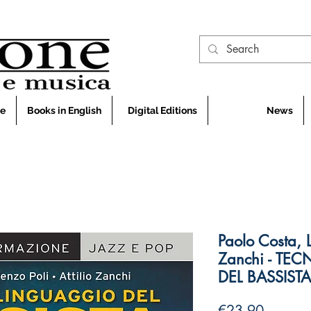
ue
Books in English
Digital Editions
News
Paolo Costa, L
Zanchi - TE
DEL BASSISTA
Price
€23.90