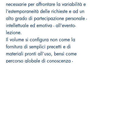
necessarie per affrontare la variabilità e
l’estemporaneità delle richieste e ad un
alto grado di partecipazione personale -
intellettuale ed emotiva - all’evento-
lezione.
Il volume si configura non come la
fornitura di semplici precetti e di
materiali pronti all’uso, bensì come
percorso globale di conoscenza -
potenziato da contributi tecnici concessi
da alcuni esperti -, fondamento e
ispirazione per lo spirito di ricerca e
approfondimento delle componenti
implicate, in funzione del
raggiungimento di una sufficiente ed
efficiente autonomia professionale in
seno alla lezione di danza, vista sotto
tutte le possibili prospettive.