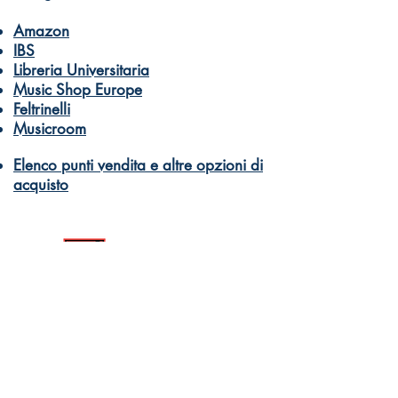
Amazon
IBS
Libreria Universitaria
Music Shop Europe
Feltrinelli
Musicroom
Elenco punti vendita e altre opzioni di
acquisto
Dantone Music
Books and musical education for
everyone
Orders