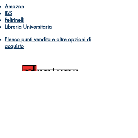
Amazon
IBS
Feltrinelli
Libreria Universitaria
Elenco punti vendita e altre opzioni di
acquisto
Dantone Music
Books and musical education for
everyone
Orders
info@dantonemusic.com