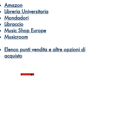
Amazon
Libreria Universitaria
Mondadori
Libraccio
Music Shop Europe
Musicroom
Elenco punti vendita e altre opzioni di
acquisto
Dantone Music
Books and musical education for
everyone
Orders