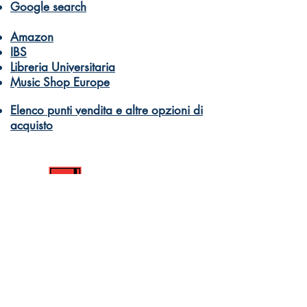
Google search
Amazon
IBS
Libreria Universitaria
Music Shop Europe
Elenco punti vendita e altre opzioni di
acquisto
Dantone Music
Books and musical education for
everyone
Orders